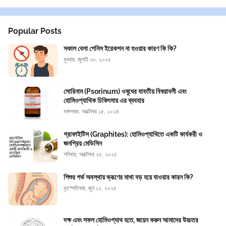
Popular Posts
সকাল বেলা পেনিস ইরেকশন না হওয়ার কারণ কি কি?
বুধবার, জুলাই ৩০, ২০২৫
সোরিনাম (Psorinum) ওষুধের যাবতীয় বিষয়াবলী এবং
হোমিওপ্যাথিক চিকিৎসায় এর ব্যবহার
মঙ্গলবার, অক্টোবর ১৫, ২০২৪
গ্রাফাইটিস (Graphites): হোমিওপ্যাথিতে একটি কার্যকরী ও
জনপ্রিয় মেডিসিন
শনিবার, অক্টোবর ২৫, ২০২৫
শিশুর গর্ভ অবস্থায় ভ্রূণের মাথা বড় হয়ে যাওয়ার কারন কি?
বৃহস্পতিবার, জুন ১২, ২০২৫
দক্ষ এবং সফল হোমিওপ্যাথ হতে, জয়েন করুন আমাদের উচ্চতর