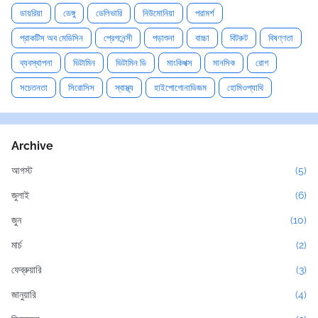
ডায়রিয়া
ডেঙ্গু
ডেলিভারি
নিউমোনিয়া
পরামর্শ
প্রাকটিস অব মেডিসিন
প্রেগনেন্সী
পড়াশুনা
বাচ্চা
বিটরুট
বিষণ্ণতা
ব্যবস্থাপনা
ভিটামিন
ভিটামিন ডি
মাংকিপক্স
মানসিক
রোগ
সচেতনতা
সিরোসিস
স্বাস্থ্য
হাইপোগোনাডিজম
হোমিওপ্যাথি
Archive
আগস্ট
(5)
জুলাই
(6)
জুন
(10)
মার্চ
(2)
ফেব্রুয়ারি
(3)
জানুয়ারি
(4)