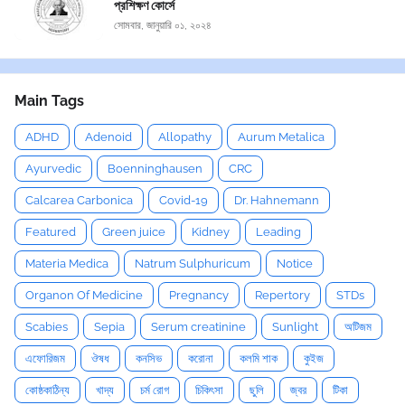
প্রশিক্ষণ কোর্সে
সোমবার, জানুয়ারি ০১, ২০২৪
Main Tags
ADHD
Adenoid
Allopathy
Aurum Metalica
Ayurvedic
Boenninghausen
CRC
Calcarea Carbonica
Covid-19
Dr. Hahnemann
Featured
Green juice
Kidney
Leading
Materia Medica
Natrum Sulphuricum
Notice
Organon Of Medicine
Pregnancy
Repertory
STDs
Scabies
Sepia
Serum creatinine
Sunlight
অটিজম
এফোরিজম
ঔষধ
কনসিভ
করোনা
কলমি শাক
কুইজ
কোষ্ঠকাঠিন্য
খাদ্য
চর্ম রোগ
চিকিৎসা
ছুলি
জ্বর
টিকা