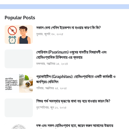
Popular Posts
সকাল বেলা পেনিস ইরেকশন না হওয়ার কারণ কি কি?
বুধবার, জুলাই ৩০, ২০২৫
সোরিনাম (Psorinum) ওষুধের যাবতীয় বিষয়াবলী এবং
হোমিওপ্যাথিক চিকিৎসায় এর ব্যবহার
মঙ্গলবার, অক্টোবর ১৫, ২০২৪
গ্রাফাইটিস (Graphites): হোমিওপ্যাথিতে একটি কার্যকরী ও
জনপ্রিয় মেডিসিন
শনিবার, অক্টোবর ২৫, ২০২৫
শিশুর গর্ভ অবস্থায় ভ্রূণের মাথা বড় হয়ে যাওয়ার কারন কি?
বৃহস্পতিবার, জুন ১২, ২০২৫
দক্ষ এবং সফল হোমিওপ্যাথ হতে, জয়েন করুন আমাদের উচ্চতর