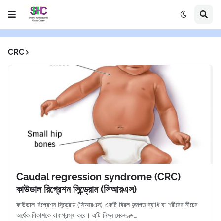
CRC
Caudal regression syndrome (CRC)
কাউডাল রিগ্রেশন সিন্ড্রোম (সিআরএস)
কাউডাল রিগ্রেশন সিন্ড্রোম (সিআরএস) একটি বিরল জন্মগত ব্যাধি যা শরীরের নীচের
অর্ধেক বিকাশকে বাধাগ্রস্থ করে। এটি নিম্ন মেরুদণ্ড…