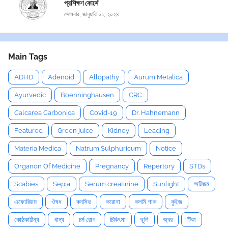
প্রশিক্ষণ কোর্সে
সোমবার, জানুয়ারি ০১, ২০২৪
Main Tags
ADHD
Adenoid
Allopathy
Aurum Metalica
Ayurvedic
Boenninghausen
CRC
Calcarea Carbonica
Covid-19
Dr. Hahnemann
Featured
Green juice
Kidney
Leading
Materia Medica
Natrum Sulphuricum
Notice
Organon Of Medicine
Pregnancy
Repertory
STDs
Scabies
Sepia
Serum creatinine
Sunlight
অটিজম
এফোরিজম
ঔষধ
কনসিভ
করোনা
কলমি শাক
কুইজ
কোষ্ঠকাঠিন্য
খাদ্য
চর্ম রোগ
চিকিৎসা
ছুলি
জ্বর
টিকা