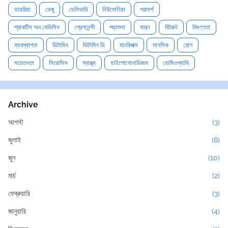
ডায়রিয়া
ডেঙ্গু
ডেলিভারি
নিউমোনিয়া
পরামর্শ
প্রাকটিস অব মেডিসিন
প্রেগনেন্সী
পড়াশুনা
বাচ্চা
বিটরুট
বিষণ্ণতা
ব্যবস্থাপনা
ভিটামিন
ভিটামিন ডি
মাংকিপক্স
মানসিক
রোগ
সচেতনতা
সিরোসিস
স্বাস্থ্য
হাইপোগোনাডিজম
হোমিওপ্যাথি
Archive
আগস্ট
(3)
জুলাই
(6)
জুন
(10)
মার্চ
(2)
ফেব্রুয়ারি
(3)
জানুয়ারি
(4)