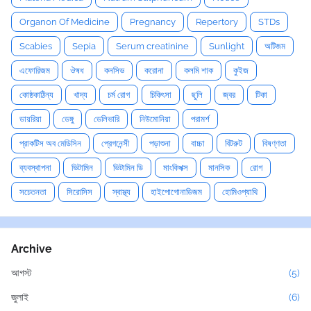
Organon Of Medicine
Pregnancy
Repertory
STDs
Scabies
Sepia
Serum creatinine
Sunlight
অটিজম
এফোরিজম
ঔষধ
কনসিভ
করোনা
কলমি শাক
কুইজ
কোষ্ঠকাঠিন্য
খাদ্য
চর্ম রোগ
চিকিৎসা
ছুলি
জ্বর
টিকা
ডায়রিয়া
ডেঙ্গু
ডেলিভারি
নিউমোনিয়া
পরামর্শ
প্রাকটিস অব মেডিসিন
প্রেগনেন্সী
পড়াশুনা
বাচ্চা
বিটরুট
বিষণ্ণতা
ব্যবস্থাপনা
ভিটামিন
ভিটামিন ডি
মাংকিপক্স
মানসিক
রোগ
সচেতনতা
সিরোসিস
স্বাস্থ্য
হাইপোগোনাডিজম
হোমিওপ্যাথি
Archive
আগস্ট
(5)
জুলাই
(6)