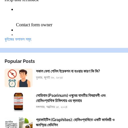
কুইজের ফলাফল সমূহ
Popular Posts
সকাল বেলা পেনিস ইরেকশন না হওয়ার কারণ কি কি?
বুধবার, জুলাই ৩০, ২০২৫
সোরিনাম (Psorinum) ওষুধের যাবতীয় বিষয়াবলী এবং
হোমিওপ্যাথিক চিকিৎসায় এর ব্যবহার
মঙ্গলবার, অক্টোবর ১৫, ২০২৪
গ্রাফাইটিস (Graphites): হোমিওপ্যাথিতে একটি কার্যকরী ও
জনপ্রিয় মেডিসিন