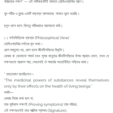
পরিচায়ক লক্ষণ” — এই সমীকরণটাই আসলে হোমিওপ্যাথির প্রাণ।
খুব গভীর ও সুন্দর একটি বক্তব্য আপনাদের সামনে তুলে ধরেছি।
চলুন ধাপে ধাপে, কিন্তু গভীরভাবে আলোচনা করি।
১️। দর্শনভিত্তিক ব্যাখ্যা (Philosophical View)
হোমিওপ্যাথির দর্শনের মূল কথা—
রোগ বস্তুগত নয়, রোগ হলো জীবনীশক্তির বিকৃতি।
ভেষজ বা যেকোনো পদার্থ যখন সুস্থ মানুষের জীবনীশক্তির উপর প্রভাব ফেলে, তখন যে
লক্ষণগুলো প্রকাশ পায়, সেগুলোই ঐ পদার্থের অন্তর্নিহিত শক্তির ভাষা।
* হাহনেমান বলেছিলেন—
“The medicinal powers of substances reveal themselves
only by their effects on the health of living beings.”
অর্থাৎ—
ভেষজ নিজে কথা বলে না,
তার পূর্বাভাস লক্ষণই (Proving symptoms) তার পরিচয়,
এই লক্ষণগুলোই তার আত্মিক স্বাক্ষর (Signature),