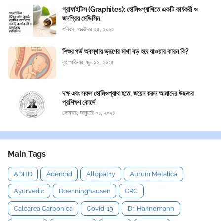
গ্রাফাইটিস (Graphites): হোমিওপ্যাথিতে একটি কার্যকরী ও
জনপ্রিয় মেডিসিন
শনিবার, অক্টোবর ২৫, ২০২৫
শিশুর গর্ভ অবস্থায় ভ্রূণের মাথা বড় হয়ে যাওয়ার কারন কি?
বৃহস্পতিবার, জুন ১২, ২০২৫
দক্ষ এবং সফল হোমিওপ্যাথ হতে, জয়েন করুন আমাদের উচ্চতর
প্রশিক্ষণ কোর্সে
সোমবার, জানুয়ারি ০১, ২০২৪
Main Tags
ADHD
Adenoid
Allopathy
Aurum Metalica
Ayurvedic
Boenninghausen
CRC
Calcarea Carbonica
Covid-19
Dr. Hahnemann