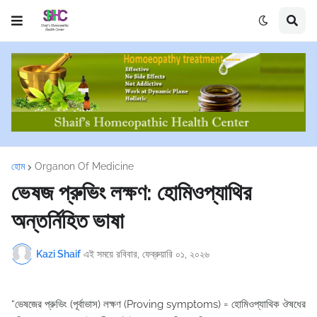
হোম
Organon Of Medicine
ভেষজ প্রুভিং লক্ষণ: হোমিওপ্যাথির
অন্তর্নিহিত ভাষা
Kazi Shaif
এই সময়ে
রবিবার, ফেব্রুয়ারি ০১, ২০২৬
“ভেষজের প্রুভিং (পূর্বাভাস) লক্ষণ (Proving symptoms) = হোমিওপ্যাথিক ঔষধের