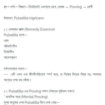
গল্প + দর্শন + বিজ্ঞান—তিনটাকেই একসাথে রেখে, ভেষজ → Proving → রোগী
উদাহরণ: Pulsatilla nigricans
১️। ভেষজের আত্মা (Remedy Essence)
Pulsatilla হলো—
নরম
পরিবর্তনশীল
নির্ভরশীল
আবেগপ্রবণ
দর্শনগতভাবে বললে—
--- এটি এমন এক জীবনীশক্তিকে স্পর্শ করে, যে নিজের ভিতরে স্থির নয়, সবসময়
অন্যের ওপর ভর খোঁজে।
২️। Pulsatilla-এর Proving লক্ষণ (ঔষধের পূর্বাভাস লক্ষণ)
* মানসিক স্তর (Mental Proving)
সুস্থ মানুষের ওপর Pulsatilla দিলে দেখা গেছে—