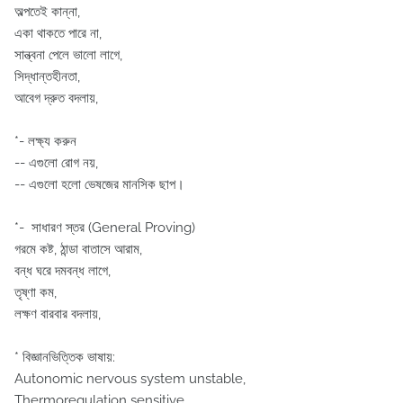
অল্পতেই কান্না,
একা থাকতে পারে না,
সান্ত্বনা পেলে ভালো লাগে,
সিদ্ধান্তহীনতা,
আবেগ দ্রুত বদলায়,
*- লক্ষ্য করুন
-- এগুলো রোগ নয়,
-- এগুলো হলো ভেষজের মানসিক ছাপ।
*- সাধারণ স্তর (General Proving)
গরমে কষ্ট, ঠান্ডা বাতাসে আরাম,
বন্ধ ঘরে দমবন্ধ লাগে,
তৃষ্ণা কম,
লক্ষণ বারবার বদলায়,
* বিজ্ঞানভিত্তিক ভাষায়:
Autonomic nervous system unstable,
Thermoregulation sensitive,