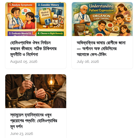
হোমিওপ্যাথিক ঔষধ নির্বাচন
অভিব্যক্তির ভাষায় রোগীকে জানা
করবেন কীভাবে: সঠিক চিকিৎসার
— অর্গানন অফ মেডিসিনের
মূলনীতি ও নির্দেশনা
আলোকে কেস‑টেকিং
August 05, 2026
July 06, 2026
স্যামুয়েল হ্যানিম্যানের ওষুধ
প্রয়োগের পদ্ধতি: হোমিওপ্যাথির
মূল দর্শন
June 23, 2026