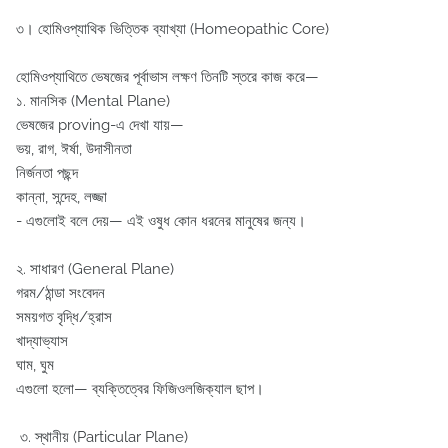
৩️। হোমিওপ্যাথিক ভিত্তিক ব্যাখ্যা (Homeopathic Core)
হোমিওপ্যাথিতে ভেষজের পূর্বাভাস লক্ষণ তিনটি স্তরে কাজ করে—
১. মানসিক (Mental Plane)
ভেষজের proving-এ দেখা যায়—
ভয়, রাগ, ঈর্ষা, উদাসীনতা
নির্জনতা পছন্দ
কান্না, সন্দেহ, লজ্জা
- এগুলোই বলে দেয়— এই ওষুধ কোন ধরনের মানুষের জন্য।
২. সাধারণ (General Plane)
গরম/ঠান্ডা সংবেদন
সময়গত বৃদ্ধি/হ্রাস
খাদ্যাভ্যাস
ঘাম, ঘুম
এগুলো হলো— ব্যক্তিত্বের ফিজিওলজিক্যাল ছাপ।
৩. স্থানীয় (Particular Plane)