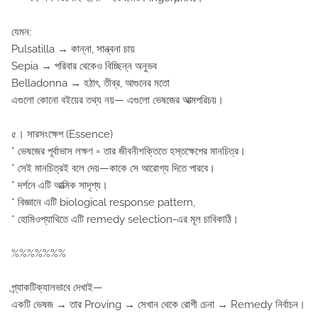
যেমন:
Pulsatilla → কান্না, সান্ত্বনা চায়
Sepia → পরিবার থেকেও বিচ্ছিন্ন অনুভব
Belladonna → হঠাৎ, তীব্র, আগুনের মতো
এগুলো কোনো বইয়ের তথ্য নয়— এগুলো ভেষজের আত্মপরিচয়।
৫️। সারসংক্ষেপ (Essence)
* ভেষজের পূর্বাভাস লক্ষণ = তার জীবনীশক্তিতে হস্তক্ষেপের মানচিত্র।
* সেই মানচিত্রই বলে দেয়—কাকে সে আরোগ্য দিতে পারবে।
* দর্শনে এটি আত্মিক সাদৃশ্য।
* বিজ্ঞানে এটি biological response pattern,
* হোমিওপ্যাথিতে এটি remedy selection-এর মূল চাবিকাঠি।
%%%%%%%
প্র্যাকটিক্যালভাবে দেখাই—
একটি ভেষজ → তার Proving → সেখান থেকে রোগী চেনা → Remedy নির্বাচন।