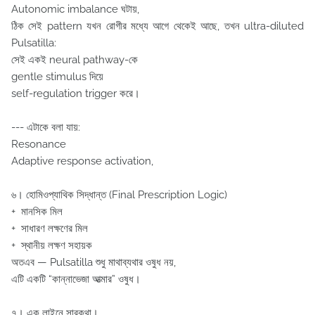
Autonomic imbalance ঘটায়,
ঠিক সেই pattern যখন রোগীর মধ্যে আগে থেকেই আছে, তখন ultra-diluted
Pulsatilla:
সেই একই neural pathway-কে
gentle stimulus দিয়ে
self-regulation trigger করে।
--- এটাকে বলা যায়:
Resonance
Adaptive response activation,
৬️। হোমিওপ্যাথিক সিদ্ধান্ত (Final Prescription Logic)
+ মানসিক মিল
+ সাধারণ লক্ষণের মিল
+ স্থানীয় লক্ষণ সহায়ক
অতএব — Pulsatilla শুধু মাথাব্যথার ওষুধ নয়,
এটি একটি “কান্নাভেজা আত্মার” ওষুধ।
৭️। এক লাইনে সারকথা।