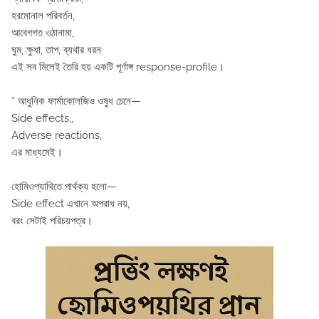
হরমোনাল পরিবর্তন,
আবেগগত ওঠানামা,
ঘুম, ক্ষুধা, তাপ, ব্যথার ধরন
এই সব মিলেই তৈরি হয় একটি পূর্ণাঙ্গ response-profile।
* আধুনিক ফার্মাকোলজিও ওষুধ চেনে—
Side effects,,
Adverse reactions,
এর মাধ্যমেই।
হোমিওপ্যাথিতে পার্থক্য হলো—
Side effect এখানে অপরাধ নয়,
বরং সেটাই পরিচয়পত্র।