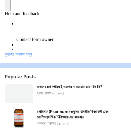
কুইজের ফলাফল সমূহ
Popular Posts
সকাল বেলা পেনিস ইরেকশন না হওয়ার কারণ কি কি?
বুধবার, জুলাই ৩০, ২০২৫
সোরিনাম (Psorinum) ওষুধের যাবতীয় বিষয়াবলী এবং
হোমিওপ্যাথিক চিকিৎসায় এর ব্যবহার
মঙ্গলবার, অক্টোবর ১৫, ২০২৪