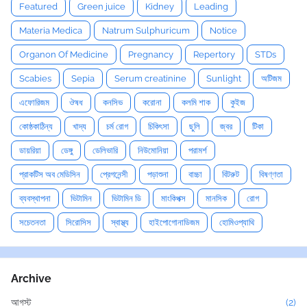
Featured
Green juice
Kidney
Leading
Materia Medica
Natrum Sulphuricum
Notice
Organon Of Medicine
Pregnancy
Repertory
STDs
Scabies
Sepia
Serum creatinine
Sunlight
অটিজম
এফোরিজম
ঔষধ
কনসিভ
করোনা
কলমি শাক
কুইজ
কোষ্ঠকাঠিন্য
খাদ্য
চর্ম রোগ
চিকিৎসা
ছুলি
জ্বর
টিকা
ডায়রিয়া
ডেঙ্গু
ডেলিভারি
নিউমোনিয়া
পরামর্শ
প্রাকটিস অব মেডিসিন
প্রেগনেন্সী
পড়াশুনা
বাচ্চা
বিটরুট
বিষণ্ণতা
ব্যবস্থাপনা
ভিটামিন
ভিটামিন ডি
মাংকিপক্স
মানসিক
রোগ
সচেতনতা
সিরোসিস
স্বাস্থ্য
হাইপোগোনাডিজম
হোমিওপ্যাথি
Archive
আগস্ট
(2)