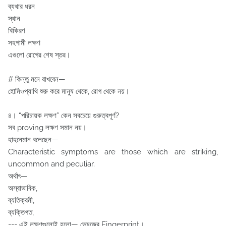
ব্যথার ধরন
স্থান
বিকিরণ
সহগামী লক্ষণ
এগুলো রোগের শেষ স্তর।
# কিন্তু মনে রাখবেন—
হোমিওপ্যাথি শুরু করে মানুষ থেকে, রোগ থেকে নয়।
৪️। “পরিচায়ক লক্ষণ” কেন সবচেয়ে গুরুত্বপূর্ণ?
সব proving লক্ষণ সমান নয়।
হাহনেমান বলেছেন—
Characteristic symptoms are those which are striking,
uncommon and peculiar.
অর্থাৎ—
অস্বাভাবিক,
ব্যতিক্রমী,
ব্যক্তিগত,
--- এই লক্ষণগুলোই হলো— ভেষজের Fingerprint।