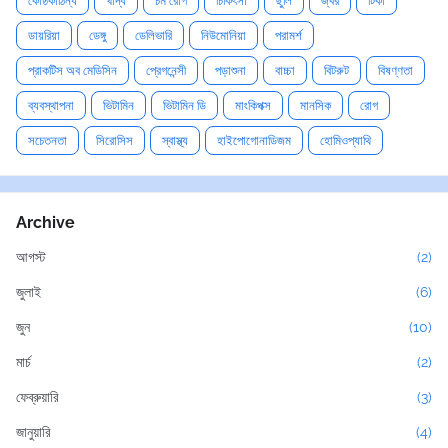
কোষ্ঠকাঠিন্য
খাদ্য
চর্ম রোগ
চিকিৎসা
ছুলি
জ্বর
টিকা
ডায়রিয়া
ডেঙ্গু
ডেলিভারি
নিউমোনিয়া
পরামর্শ
প্রাকটিস অব মেডিসিন
প্রেগনেন্সী
পড়াশুনা
বাচ্চা
বিটরুট
বিষণ্ণতা
ব্যবস্থাপনা
ভিটামিন
ভিটামিন ডি
মাংকিপক্স
মানসিক
রোগ
সচেতনতা
সিরোসিস
স্বাস্থ্য
হাইপোগোনাডিজম
হোমিওপ্যাথি
Archive
আগস্ট
(2)
জুলাই
(6)
জুন
(10)
মার্চ
(2)
ফেব্রুয়ারি
(3)
জানুয়ারি
(4)