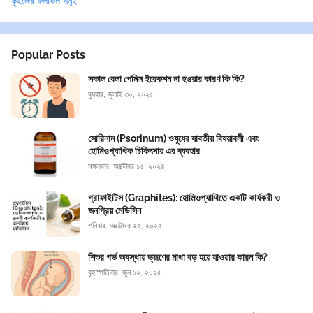
কুইজের ফলাফল সমূহ
Popular Posts
সকাল বেলা পেনিস ইরেকশন না হওয়ার কারণ কি কি?
বুধবার, জুলাই ৩০, ২০২৫
সোরিনাম (Psorinum) ওষুধের যাবতীয় বিষয়াবলী এবং
হোমিওপ্যাথিক চিকিৎসায় এর ব্যবহার
মঙ্গলবার, অক্টোবর ১৫, ২০২৪
গ্রাফাইটিস (Graphites): হোমিওপ্যাথিতে একটি কার্যকরী ও
জনপ্রিয় মেডিসিন
শনিবার, অক্টোবর ২৫, ২০২৫
শিশুর গর্ভ অবস্থায় ভ্রূণের মাথা বড় হয়ে যাওয়ার কারন কি?
বৃহস্পতিবার, জুন ১২, ২০২৫