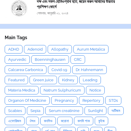
দক্ষ এবং সফল হোমিওপ্যাথ হতে, জয়েন করুন আমাদের উচ্চতর
প্রশিক্ষণ কোর্সে
সোমবার, জানুয়ারি ০১, ২০২৪
Main Tags
ADHD
Adenoid
Allopathy
Aurum Metalica
Ayurvedic
Boenninghausen
CRC
Calcarea Carbonica
Covid-19
Dr. Hahnemann
Featured
Green juice
Kidney
Leading
Materia Medica
Natrum Sulphuricum
Notice
Organon Of Medicine
Pregnancy
Repertory
STDs
Scabies
Sepia
Serum creatinine
Sunlight
অটিজম
এফোরিজম
ঔষধ
কনসিভ
করোনা
কলমি শাক
কুইজ