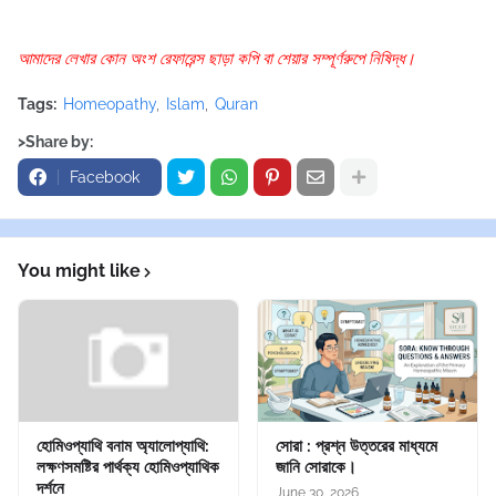
আমাদের লেখার কোন অংশ রেফারেন্স ছাড়া কপি বা শেয়ার সম্পূর্ণরুপে নিষিদ্ধ।
Tags:
Homeopathy
Islam
Quran
>Share by:
Facebook
You might like
হোমিওপ্যাথি বনাম অ্যালোপ্যাথি:
সোরা : প্রশ্ন উত্তরের মাধ্যমে
লক্ষণসমষ্টির পার্থক্য হোমিওপ্যাথিক
জানি সোরাকে।
দর্শনে
June 30, 2026