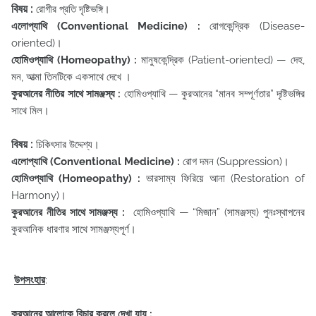
বিষয় :
রোগীর প্রতি দৃষ্টিভঙ্গি।
এলোপ্যাথি (Conventional Medicine) :
রোগকেন্দ্রিক (Disease-
oriented)।
হোমিওপ্যাথি (Homeopathy) :
মানুষকেন্দ্রিক (Patient-oriented) — দেহ,
মন, আত্মা তিনটিকে একসাথে দেখে
।
কুরআনের নীতির সাথে সামঞ্জস্য :
হোমিওপ্যাথি — কুরআনের “মানব সম্পূর্ণতার” দৃষ্টিভঙ্গির
সাথে মিল।
বিষয় :
চিকিৎসার উদ্দেশ্য।
এলোপ্যাথি (Conventional Medicine) :
রোগ দমন (Suppression)।
হোমিওপ্যাথি (Homeopathy) :
ভারসাম্য ফিরিয়ে আনা (Restoration of
Harmony)।
কুরআনের নীতির সাথে সামঞ্জস্য :
হোমিওপ্যাথি — “মিজান” (সামঞ্জস্য) পুনঃস্থাপনের
কুরআনিক ধারণার সাথে সামঞ্জস্যপূর্ণ।
উপসংহার
:
কুরআনের আলোকে বিচার করলে দেখা যায় :