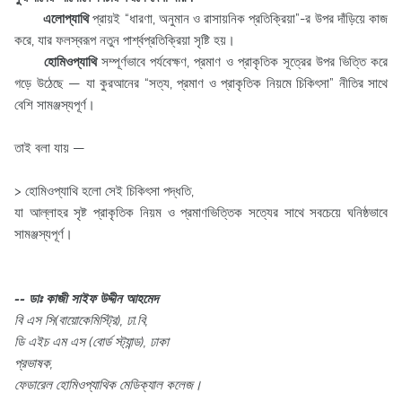
এলোপ্যাথি
প্রায়ই “ধারণা, অনুমান ও রাসায়নিক প্রতিক্রিয়া”-র উপর দাঁড়িয়ে কাজ
করে, যার ফলস্বরূপ নতুন পার্শ্বপ্রতিক্রিয়া সৃষ্টি হয়।
হোমিওপ্যাথি
সম্পূর্ণভাবে পর্যবেক্ষণ, প্রমাণ ও প্রাকৃতিক সূত্রের উপর ভিত্তি করে
গড়ে উঠেছে — যা কুরআনের “সত্য, প্রমাণ ও প্রাকৃতিক নিয়মে চিকিৎসা” নীতির সাথে
বেশি সামঞ্জস্যপূর্ণ।
তাই বলা যায় —
> হোমিওপ্যাথি হলো সেই চিকিৎসা পদ্ধতি,
যা আল্লাহর সৃষ্ট প্রাকৃতিক নিয়ম ও প্রমাণভিত্তিক সত্যের সাথে সবচেয়ে ঘনিষ্ঠভাবে
সামঞ্জস্যপূর্ণ।
-- ডাঃ কাজী সাইফ উদ্দীন আহমেদ
বি এস সি(বায়োকেমিস্ট্রি), ঢা.বি,
ডি এইচ এম এস (বোর্ড স্ট্যান্ড), ঢাকা
প্রভাষক,
ফেডারেল হোমিওপ্যাথিক মেডিক্যাল কলেজ।