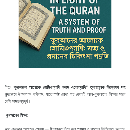
নিচে “
কুরআনের আলোকে হোমিওপ্যাথি বনাম এলোপ্যাথি” তুলনামূলক বিশ্লেষণ সহ
সুন্দরভাবে উপস্থাপন করিলাম, যাতে স্পষ্ট বোঝা যায় কোনটি আল-কুরআনের শিক্ষার সাথে
বেশি সামঞ্জস্যপূর্ণ।
কুরআনের শিক্ষা:
আল-কুরআন আমাদের শেখায় — সিদ্ধান্ত নিতে হবে প্রমাণ ও সত্যের ভিত্তিতে, অনুমান