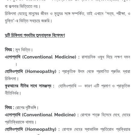
বা কল্পনার ভিত্তিতে নয়।
চিকিৎসা যেহেতু মানুষের জীবন ও মৃত্যুর সঙ্গে সম্পর্কিত, তাই এখানে “সত্য, পরীক্ষা, ও
যুক্তি”-র ভিত্তি সবচেয়ে জরুরি।
দুটি চিকিৎসা পদ্ধতির তুলনামূলক বিশ্লেষণ
বিষয় :
মূল ভিত্তি।
এলোপ্যাথি (Conventional Medicine) :
রাসায়নিক ওষুধ দিয়ে লক্ষণ দমন
।
হোমিওপ্যাথি (Homeopathy) :
প্রাকৃতিক উৎস থেকে প্রমাণিত প্রুভিং দ্বারা
চিকিৎসা।
কুরআনের নীতির সাথে সামঞ্জস্য :
হোমিওপ্যাথি — কারণ এটি প্রমাণ ও প্রাকৃতিক
নীতিনির্ভর।
বিষয় :
রোগের দৃষ্টিভঙ্গি।
এলোপ্যাথি (Conventional Medicine) :
রোগকে শত্রু হিসেবে দেখে, দেহের
প্রতিক্রিয়াকে থামায়।
হোমিওপ্যাথি (Homeopathy) :
রোগকে দেহের স্বাভাবিক প্রতিরোধ প্রক্রিয়ার