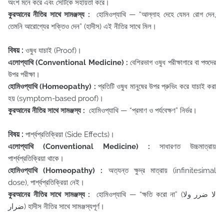
অংশ মনে করে এবং সেটিকে সহায়তা করে।
কুরআনের নীতির সাথে সামঞ্জস্য :
হোমিওপ্যাথি — “আল্লাহ দেহে যেমন রোগ দেন,
তেমনি আরোগ্যের শক্তিও দেন” (হাদীস) এই নীতির সাথে মিল।
বিষয় :
ওষুধ যাচাই (Proof)।
এলোপ্যাথি (Conventional Medicine) :
বেশিরভাগ ওষুধ পরীক্ষাগারে বা পশুদের
উপর পরীক্ষা।
হোমিওপ্যাথি (Homeopathy) :
প্রতিটি ওষুধ মানুষের উপর প্রুভিং করে যাচাই করা
হয় (symptom-based proof)।
কুরআনের নীতির সাথে সামঞ্জস্য :
হোমিওপ্যাথি — “প্রমাণ ও পর্যবেক্ষণ” নির্ভর।
বিষয় :
পার্শ্বপ্রতিক্রিয়া (Side Effects)।
এলোপ্যাথি (Conventional Medicine) :
সাধারণত উচ্চমাত্রায়
পার্শ্বপ্রতিক্রিয়া থাকে।
হোমিওপ্যাথি (Homeopathy) :
অত্যন্ত ক্ষুদ্র মাত্রায় (infinitesimal
dose), পার্শ্বপ্রতিক্রিয়া নেই।
কুরআনের নীতির সাথে সামঞ্জস্য :
হোমিওপ্যাথি — “ক্ষতি করো না” (لا ضرر ولا
ضرار) হাদীস নীতির সাথে সামঞ্জস্যপূর্ণ।